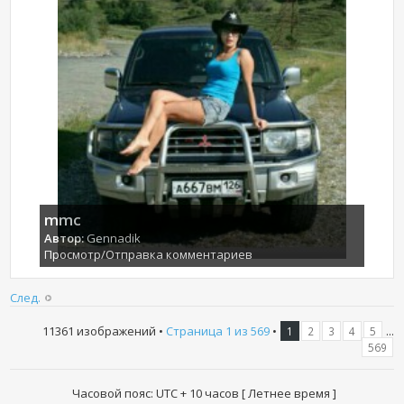
mmc
Автор:
Gennadik
Просмотр/Отправка комментариев
След.
11361 изображений •
Страница
1
из
569
•
...
1
2
3
4
5
569
Часовой пояс: UTC + 10 часов [ Летнее время ]