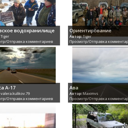
вское водохранилище
Ориентирование
Tiger
Автор:
Tiger
отр/Отправка комментариев
Просмотр/Отправка коммента
са А-17
Ава
valera.kulikov.79
Автор:
Maximvs
отр/Отправка комментариев
Просмотр/Отправка коммента