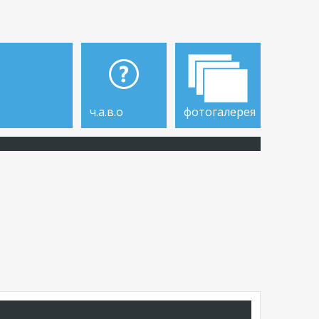
ч.а.в.о
фотогалерея