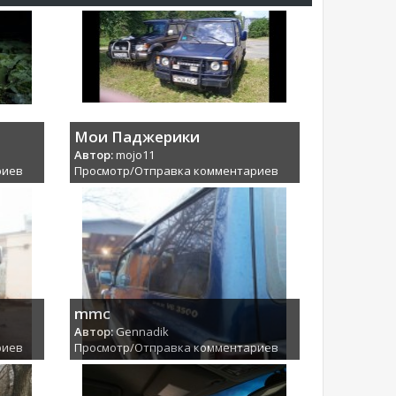
Мои Паджерики
Автор:
mojo11
риев
Просмотр/Отправка комментариев
mmc
Автор:
Gennadik
риев
Просмотр/Отправка комментариев