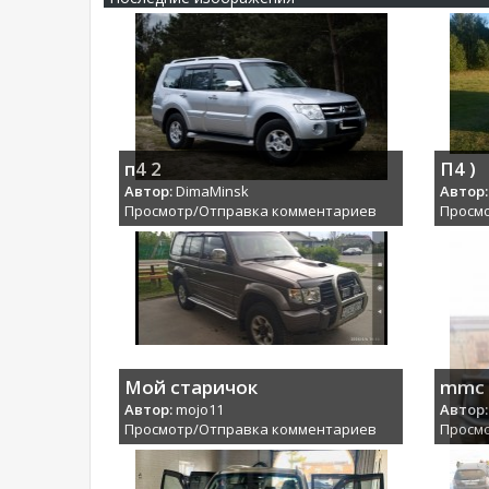
п4 2
П4 )
Автор:
DimaMinsk
Автор:
Просмотр/Отправка комментариев
Просм
Мой старичок
mmc
Автор:
mojo11
Автор:
Просмотр/Отправка комментариев
Просм