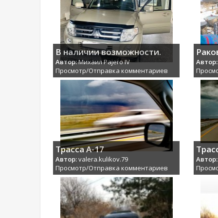
В наличии возможности.
Рако
Автор:
Михаил Pajero IV
Автор:
Просмотр/Отправка комментариев
Просм
Трасса А-17
Трас
Автор:
valera.kulikov.79
Автор:
Просмотр/Отправка комментариев
Просм