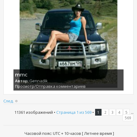
mmc
Автор:
Gennadik
Просмотр/Отправка комментариев
След.
11361 изображений •
Страница
1
из
569
•
...
1
2
3
4
5
569
Часовой пояс: UTC + 10 часов [ Летнее время ]