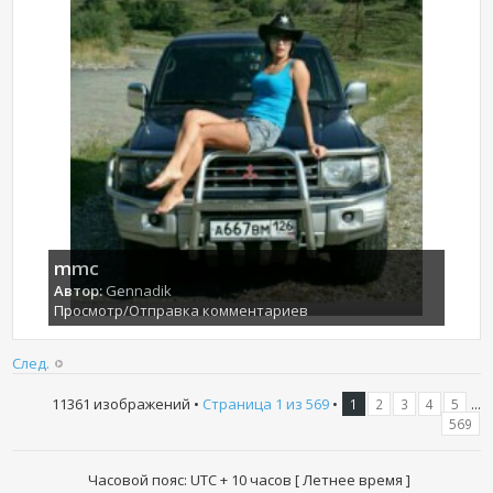
mmc
Автор:
Gennadik
Просмотр/Отправка комментариев
След.
11361 изображений •
Страница
1
из
569
•
...
1
2
3
4
5
569
Часовой пояс: UTC + 10 часов [ Летнее время ]