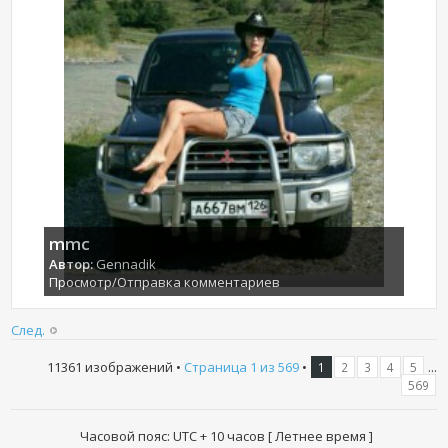
mmc
Автор:
Gennadik
Просмотр/Отправка комментариев
След.
11361 изображений •
Страница
1
из
569
•
...
1
2
3
4
5
569
Часовой пояс: UTC + 10 часов [ Летнее время ]