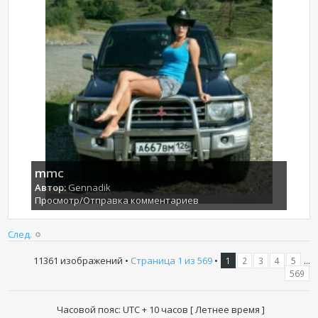
mmc
Автор:
Gennadik
Просмотр/Отправка комментариев
След.
11361 изображений •
Страница
1
из
569
•
...
1
2
3
4
5
569
Часовой пояс: UTC + 10 часов [ Летнее время ]