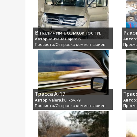
В наличии возможности.
Рако
Автор:
Михаил Pajero IV
Автор:
Просмотр/Отправка комментариев
Просм
Трасса А-17
Трас
Автор:
valera.kulikov.79
Автор:
Просмотр/Отправка комментариев
Просм