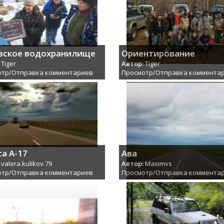
вское водохранилище
Ориентирование
Tiger
Автор:
Tiger
отр/Отправка комментариев
Просмотр/Отправка коммента
са А-17
Ава
valera.kulikov.79
Автор:
Maximvs
отр/Отправка комментариев
Просмотр/Отправка коммента