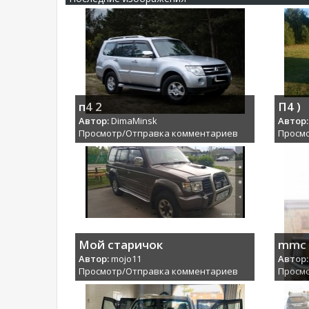
п4 2
П4 )
Автор:
DimaMinsk
Автор:
Просмотр/Отправка комментариев
Просм
Мой старичок
mmc
Автор:
mojo11
Автор:
Просмотр/Отправка комментариев
Просм