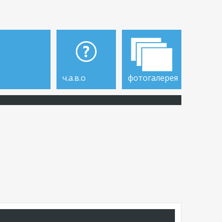
ч.а.в.о
фотогалерея