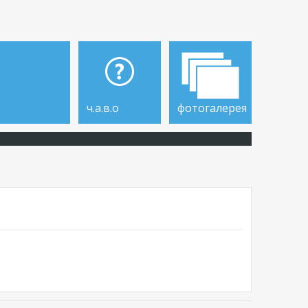
ч.а.в.о
фотогалерея