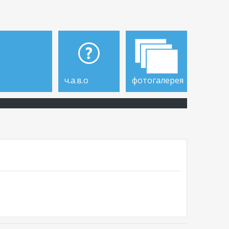
ч.а.в.о
фотогалерея