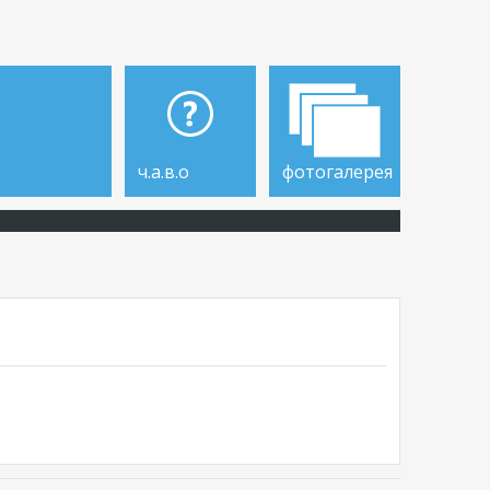
ч.а.в.о
фотогалерея