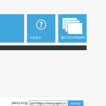
ч.а.в.о
фотогалерея
[IMG] КОД: