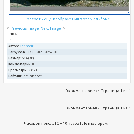
Смотреть еще изображения в этом альбоме
Previous Image
Next Image
mmc
G
Автор:
Gennadik
Загружена:
07.03.2021 20:57:00
Размер:
584 (KB)
Комментарии:
0
Просмотры:
23621
Рейтинг:
Not rated yet.
0 комментариев • Страница
1
из
1
0 комментариев • Страница
1
из
1
Часовой пояс: UTC + 10 часов [ Летнее время ]