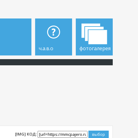
ч.а.в.о
фотогалерея
[IMG] КОД: