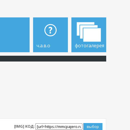
ч.а.в.о
фотогалерея
[IMG] КОД: