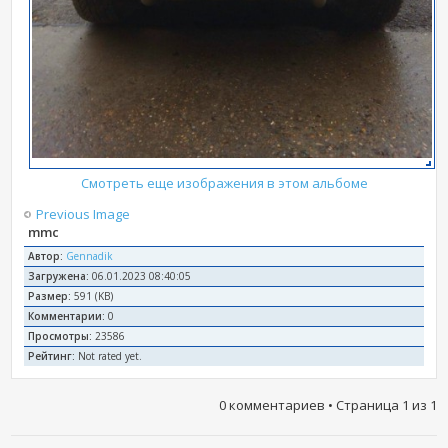
Смотреть еще изображения в этом альбоме
Previous Image
mmc
Автор:
Gennadik
Загружена:
06.01.2023 08:40:05
Размер:
591 (KB)
Комментарии:
0
Просмотры:
23586
Рейтинг:
Not rated yet.
0 комментариев • Страница
1
из
1