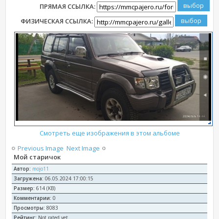
ПРЯМАЯ ССЫЛКА:
ФИЗИЧЕСКАЯ ССЫЛКА:
Смотреть еще изображения в этом альбоме
Previous Image
Next Image
Мой старичок
Автор:
mojo11
Загружена:
06.05.2024 17:00:15
Размер:
614 (KB)
Комментарии:
0
Просмотры:
8083
Рейтинг:
Not rated yet.