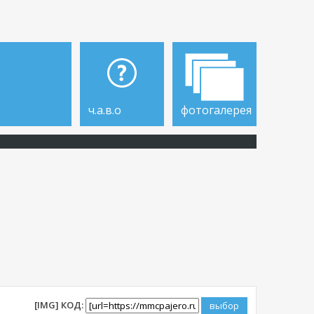
ч.а.в.о
фотогалерея
[IMG] КОД: