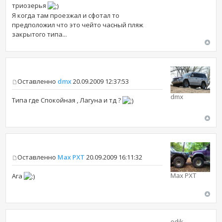
триозерья
Я когда там проезжал и сфотал то
предположил что это чейто часный пляж
закрытого типа...
Оставленно
dmx
20.09.2009 12:37:53
dmx
Типа где Спокойная , Лагуна и тд ?
Оставленно
Max PXT
20.09.2009 16:11:32
Max PXT
Ага
edik