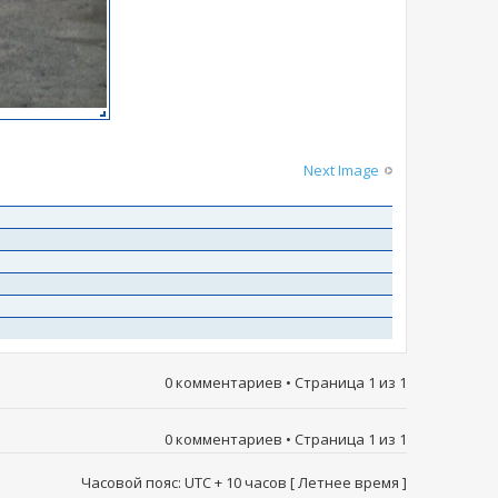
Next Image
0 комментариев • Страница
1
из
1
0 комментариев • Страница
1
из
1
Часовой пояс: UTC + 10 часов [ Летнее время ]