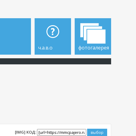
ч.а.в.о
фотогалерея
[IMG] КОД: