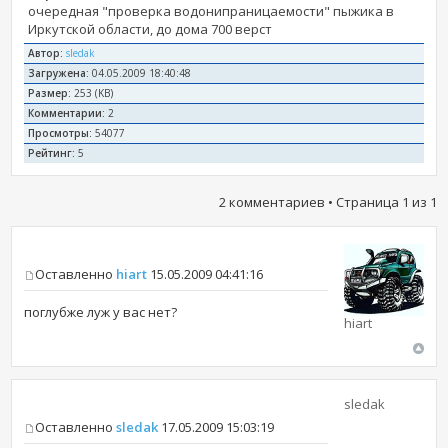
очередная "проверка водонипраницаемости" пыжика в
Иркутской области, до дома 700 верст
Автор:
sledak
Загружена:
04.05.2009 18:40:48
Размер:
253 (KB)
Комментарии:
2
Просмотры:
54077
Рейтинг:
5
2 комментариев • Страница
1
из
1
Оставленно
hiart
15.05.2009 04:41:16
поглубже луж у вас нет?
hiart
sledak
Оставленно
sledak
17.05.2009 15:03:19