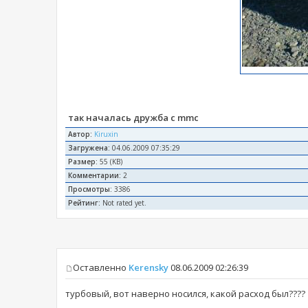
так началась дружба с mmc
Автор:
Kiruxin
Загружена:
04.06.2009 07:35:29
Размер:
55 (KB)
Комментарии:
2
Просмотры:
3386
Рейтинг:
Not rated yet.
Оставленно
Kerensky
08.06.2009 02:26:39
турбовый, вот наверно носился, какой расход был????