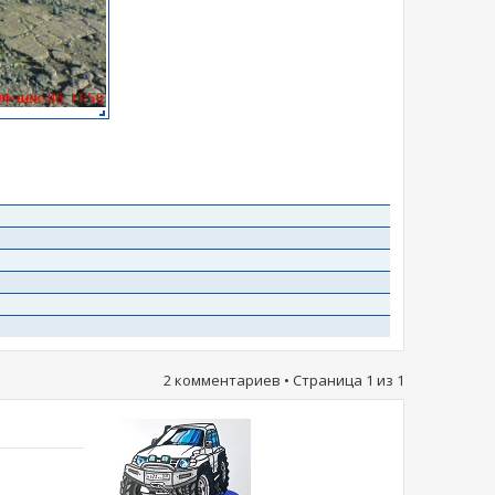
2 комментариев • Страница
1
из
1