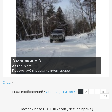
В монакино 3
Автор:
hiart
Просмотр/Отправка комментариев
След.
11361 изображений •
Страница
1
из
569
•
...
1
2
3
4
5
569
Часовой пояс: UTC + 10 часов [ Летнее время ]