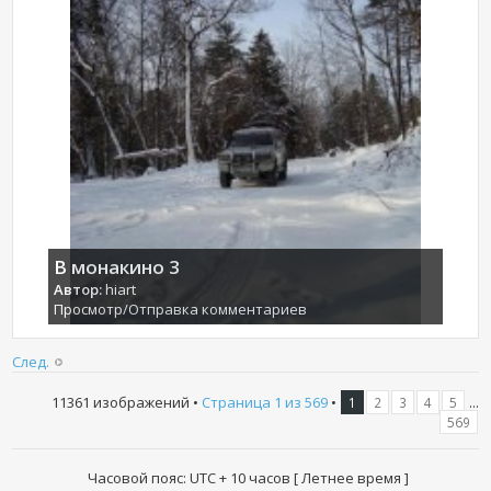
В монакино 3
Автор:
hiart
Просмотр/Отправка комментариев
След.
11361 изображений •
Страница
1
из
569
•
...
1
2
3
4
5
569
Часовой пояс: UTC + 10 часов [ Летнее время ]