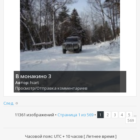
В монакино 3
Автор:
hiart
Просмотр/Отправка комментариев
След.
11361 изображений •
Страница
1
из
569
•
...
1
2
3
4
5
569
Часовой пояс: UTC + 10 часов [ Летнее время ]