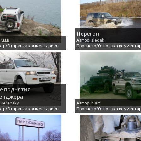
Перегон
M.I.B
Автор:
sledak
отр/Отправка комментариев
Просмотр/Отправка коммента
е поднятия
енджера
Kerensky
Автор:
hiart
отр/Отправка комментариев
Просмотр/Отправка коммента