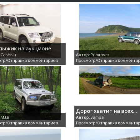
пыжик на аукционе
Cashish
Автор:
Primrover
отр/Отправка комментариев
Просмотр/Отправка коммента
Дорог хватит на всех...
M.I.B
Автор:
vampa
отр/Отправка комментариев
Просмотр/Отправка коммента