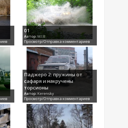
01
Автор:
M.I.B
риев
Просмотр/Отправка комментариев
Паджеро 2: пружины от
сафаря и накручены
торсионы
Автор:
Kerensky
риев
Просмотр/Отправка комментариев