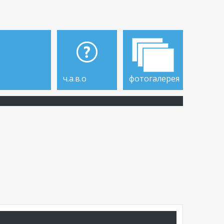
ч.а.в.о
фотогалерея