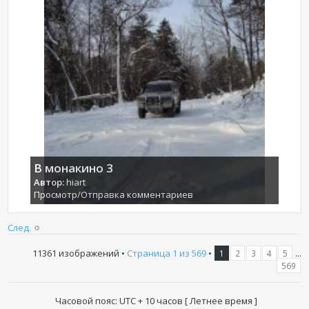
В монакино 3
Автор:
hiart
Просмотр/Отправка комментариев
След.
11361 изображений •
Страница
1
из
569
•
...
1
2
3
4
5
569
Часовой пояс: UTC + 10 часов [ Летнее время ]