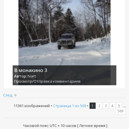
В монакино 3
Автор:
hiart
Просмотр/Отправка комментариев
След.
11361 изображений •
Страница
1
из
569
•
...
1
2
3
4
5
569
Часовой пояс: UTC + 10 часов [ Летнее время ]