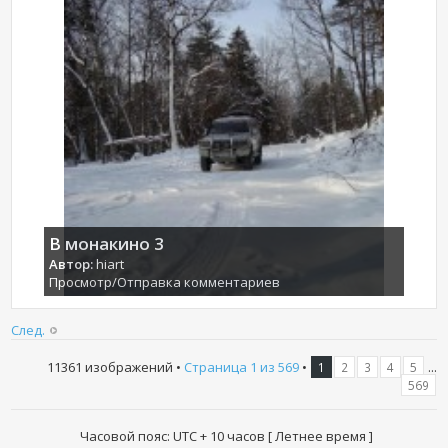
В монакино 3
Автор:
hiart
Просмотр/Отправка комментариев
След.
11361 изображений •
Страница
1
из
569
•
...
1
2
3
4
5
569
Часовой пояс: UTC + 10 часов [ Летнее время ]