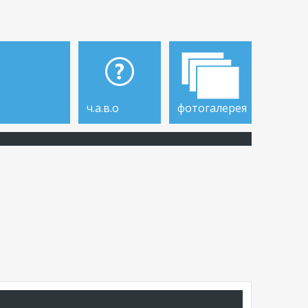
ч.а.в.о
фотогалерея