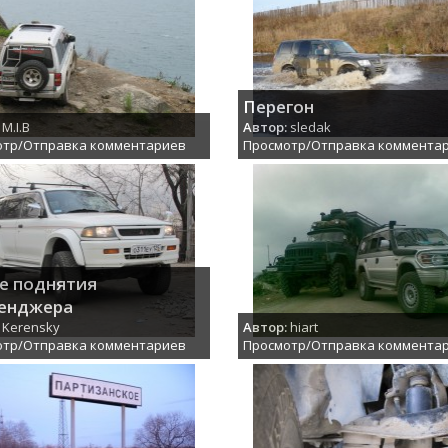
Перегон
M.I.B
Автор:
sledak
отр/Отправка комментариев
Просмотр/Отправка коммента
е поднятия
енджера
Kerensky
Автор:
hiart
отр/Отправка комментариев
Просмотр/Отправка коммента