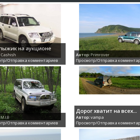
пыжик на аукционе
Cashish
Автор:
Primrover
отр/Отправка комментариев
Просмотр/Отправка коммента
Дорог хватит на всех...
M.I.B
Автор:
vampa
отр/Отправка комментариев
Просмотр/Отправка коммента