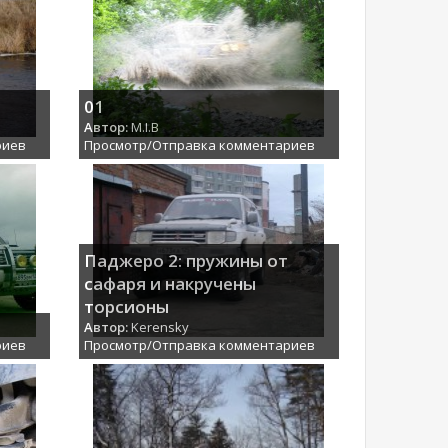
01
Автор:
M.I.B
риев
Просмотр/Отправка комментариев
Паджеро 2: пружины от
сафаря и накручены
торсионы
Автор:
Kerensky
риев
Просмотр/Отправка комментариев