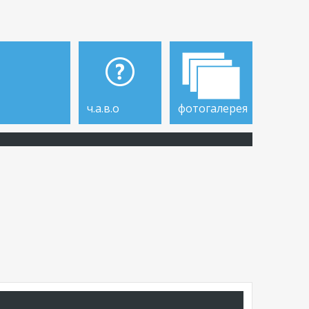
ч.а.в.о
фотогалерея