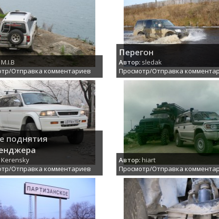
Перегон
M.I.B
Автор:
sledak
отр/Отправка комментариев
Просмотр/Отправка коммента
е поднятия
енджера
Kerensky
Автор:
hiart
отр/Отправка комментариев
Просмотр/Отправка коммента