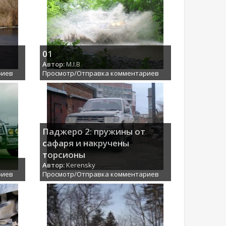
01
Автор:
M.I.B
риев
Просмотр/Отправка комментариев
Паджеро 2: пружины от
сафаря и накручены
торсионы
Автор:
Kerensky
риев
Просмотр/Отправка комментариев