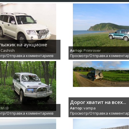
пыжик на аукционе
Cashish
Автор:
Primrover
отр/Отправка комментариев
Просмотр/Отправка коммента
Дорог хватит на всех...
M.I.B
Автор:
vampa
отр/Отправка комментариев
Просмотр/Отправка коммента