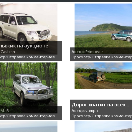
пыжик на аукционе
Cashish
Автор:
Primrover
отр/Отправка комментариев
Просмотр/Отправка коммента
Дорог хватит на всех...
M.I.B
Автор:
vampa
отр/Отправка комментариев
Просмотр/Отправка коммента