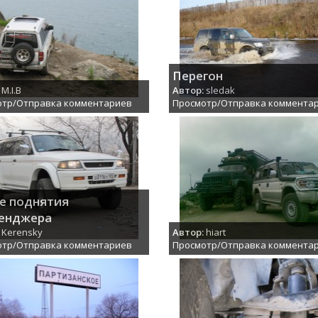
Перегон
M.I.B
Автор:
sledak
отр/Отправка комментариев
Просмотр/Отправка коммента
е поднятия
енджера
Kerensky
Автор:
hiart
отр/Отправка комментариев
Просмотр/Отправка коммента