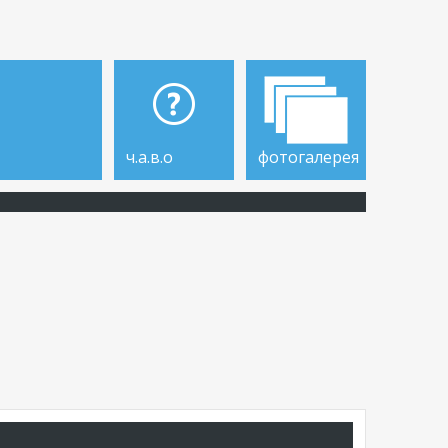
ч.а.в.о
фотогалерея