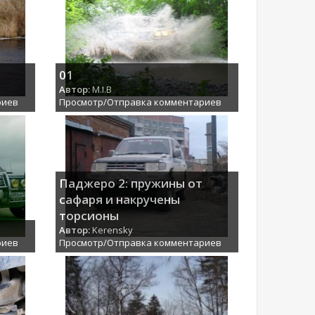
01
Автор:
M.I.B
риев
Просмотр/Отправка комментариев
Паджеро 2: пружины от
сафаря и накручены
торсионы
Автор:
Kerensky
риев
Просмотр/Отправка комментариев