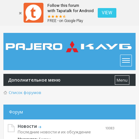
Follow this forum
with Tapatalk for Android
VIEW
FREE - on Google Play
Дополнительное меню
Menu
Список форумов
Форум
Новости
10083
Последние новости и их обсуждение
Модератор:
Болтон