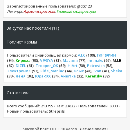
Зарегистрированные пользователи: gfdtk123
Легенда:
Администраторы
,
Главные модераторы
За сутки нас посетили (11)
Топлист кармы
Пользователи с наибольшей кармой:
V.I.C
(100),
Г@Г@РИН
(94),
Кирюха
(90),
V@SYA
(81),
Масяня
(77),
mr.maks
(67),
M.I.B
(67),
DIZEL
(61),
Trooper_OK
(59),
HiArt
(58),
Petrovich
(58),
ЭлектрониК
(53),
Ride_Maniac
(44),
Клык
(41),
Ivan
(41),
Sheka
(39),
лёня
(36),
Юра-906
(34),
Анютка
(32),
Kerensky
(32)
Статистика
Всего сообщений:
213795
• Тем:
23832
• Пользователей:
8000
•
Новый пользователь:
Strepsils
Часовой пояс: UTC + 10 часов [ Летнее время ]