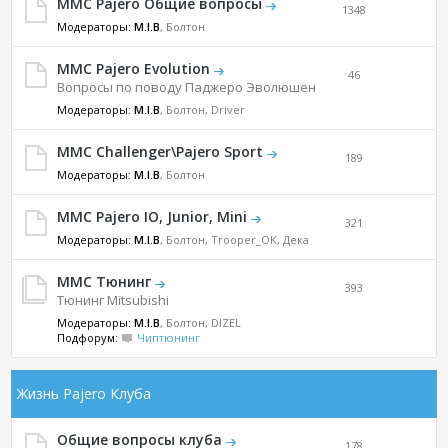
MMC Pajero Общие вопросы
1348
Модераторы:
M.I.B
, Болтон
MMC Pajero Evolution
46
Вопросы по поводу Паджеро Эволюшен
Модераторы:
M.I.B
, Болтон, Driver
MMC Challenger\Pajero Sport
189
Модераторы:
M.I.B
, Болтон
MMC Pajero IO, Junior, Mini
321
Модераторы:
M.I.B
, Болтон, Trooper_OK, Дека
MMC Тюнинг
393
Тюнинг Mitsubishi
Модераторы:
M.I.B
, Болтон, DIZEL
Подфорум:
Чиптюнинг
Жизнь Pajero Клуба
Общие вопросы клуба
178