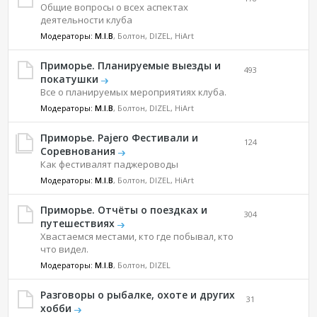
Общие вопросы о всех аспектах
деятельности клуба
Модераторы:
M.I.B
, Болтон, DIZEL, HiArt
Приморье. Планируемые выезды и
493
покатушки
Все о планируемых мероприятиях клуба.
Модераторы:
M.I.B
, Болтон, DIZEL, HiArt
Приморье. Pajero Фестивали и
124
Соревнования
Как фестивалят паджероводы
Модераторы:
M.I.B
, Болтон, DIZEL, HiArt
Приморье. Отчёты о поездках и
304
путешествиях
Хвастаемся местами, кто где побывал, кто
что видел.
Модераторы:
M.I.B
, Болтон, DIZEL
Разговоры о рыбалке, охоте и других
31
хобби