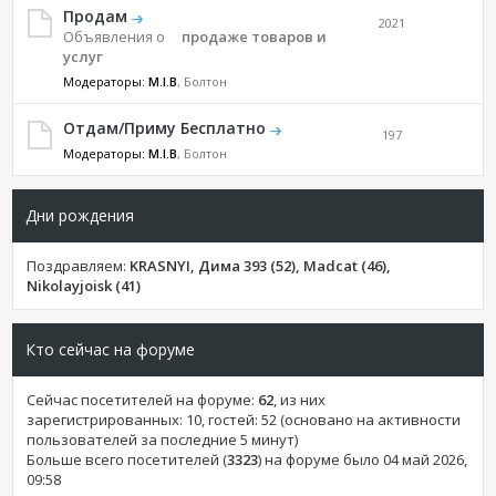
Продам
2021
Объявления о
продаже товаров и
услуг
Модераторы:
M.I.B
, Болтон
Отдам/Приму Бесплатно
197
Модераторы:
M.I.B
, Болтон
Дни рождения
Поздравляем:
KRASNYI, Дима 393 (52), Madcat (46),
Nikolayjoisk (41)
Кто сейчас на форуме
Сейчас посетителей на форуме:
62
, из них
зарегистрированных: 10, гостей: 52 (основано на активности
пользователей за последние 5 минут)
Больше всего посетителей (
3323
) на форуме было 04 май 2026,
09:58