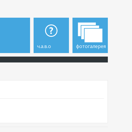
ч.а.в.о
фотогалерея