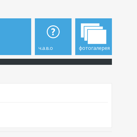
ч.а.в.о
фотогалерея