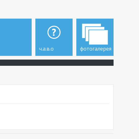
ч.а.в.о
фотогалерея