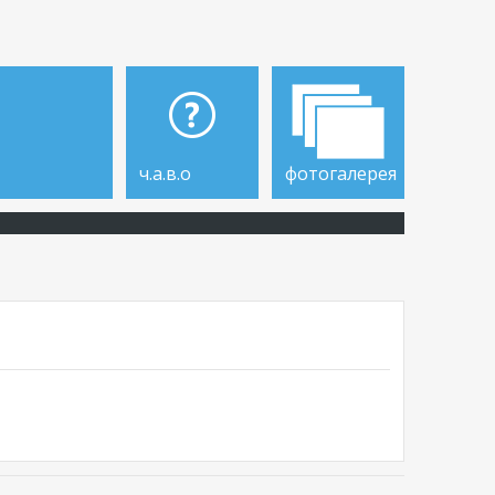
ч.а.в.о
фотогалерея