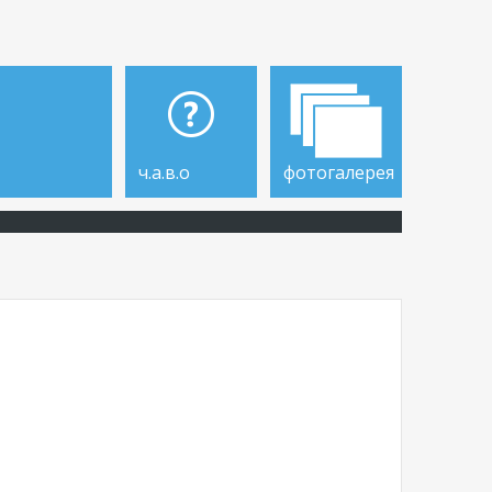
ч.а.в.о
фотогалерея