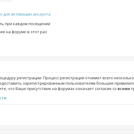
о для активации аккаунта
ть при каждом посещении
е на форуме в этот раз
роцедуру регистрации. Процесс регистрации отнимет всего нескольк
едоставить зарегистрированным пользователям большие привилеги
те, что Ваше присутствие на форумах означает согласие со
всеми
п
сти