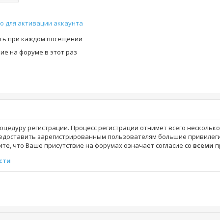
о для активации аккаунта
ть при каждом посещении
е на форуме в этот раз
роцедуру регистрации. Процесс регистрации отнимет всего нескольк
едоставить зарегистрированным пользователям большие привилеги
те, что Ваше присутствие на форумах означает согласие со
всеми
п
сти