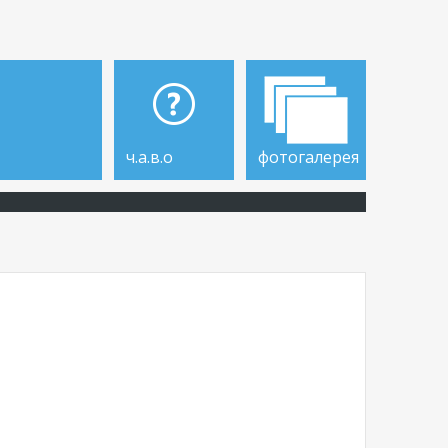
ч.а.в.о
фотогалерея