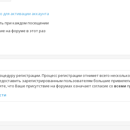
о для активации аккаунта
ть при каждом посещении
е на форуме в этот раз
роцедуру регистрации. Процесс регистрации отнимет всего нескольк
едоставить зарегистрированным пользователям большие привилеги
те, что Ваше присутствие на форумах означает согласие со
всеми
п
сти