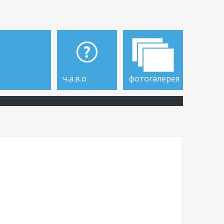
ч.а.в.о
фотогалерея