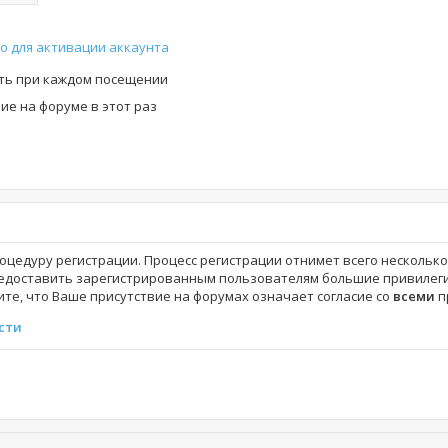
о для активации аккаунта
ть при каждом посещении
е на форуме в этот раз
роцедуру регистрации. Процесс регистрации отнимет всего нескольк
едоставить зарегистрированным пользователям большие привилеги
те, что Ваше присутствие на форумах означает согласие со
всеми
п
сти