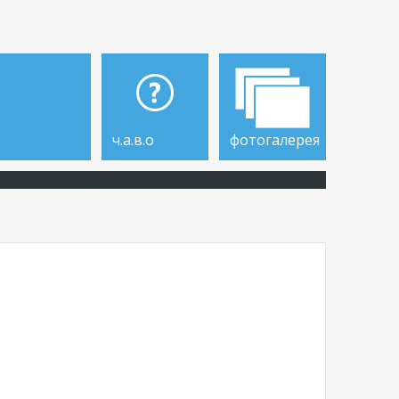
ч.а.в.о
фотогалерея