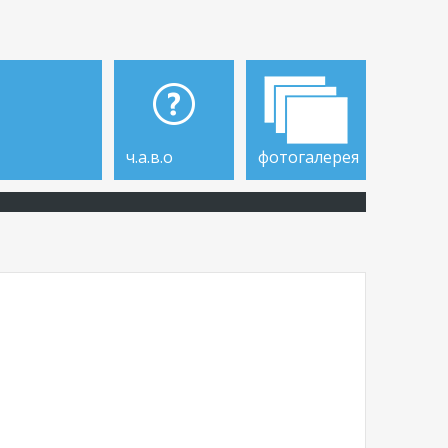
ч.а.в.о
фотогалерея