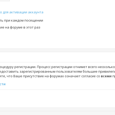
о для активации аккаунта
ть при каждом посещении
е на форуме в этот раз
роцедуру регистрации. Процесс регистрации отнимет всего нескольк
едоставить зарегистрированным пользователям большие привилеги
те, что Ваше присутствие на форумах означает согласие со
всеми
п
сти