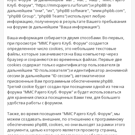
Клуб. Форум", "https://mmcpajero.ru/forum") и phpBB (в
дальнейшем "они", "их", "phpBB software", "www.phpbb.com",
"phpBB Group", "phpBB Teams") используют любую
информацию, полученную в результате Вашего пребывания
на форуме (в дальнейшем "Ваша информация").
Ваша информация собирается двумя способами. Во-первых,
при просмотре "MMC Pajero Клуб. Форум" создается
определенное число cookies, это небольшие текстовые
файлы, которые закачиваются на Ваш компьютер через
браузер и сохраняются во временных файлах. Первые две
cookies содержат только идентификатор пользователя (в
дальнейшем "ID пользователя") и идентификатор анонимной
сессии (в дальнейшем "ID сессии"), автоматически
присвоенные Вам программным обеспечением phpBB.
Третий cookie будет создан при посещении одной из тем на
форума "MMC Pajero Клуб. Форум" и будет использоваться
для хранения списка посещенных Вами тем, для большего
удобства работы с форумом.
Также, во время посещения "MMC Pajero Клуб. Форум", мы
можем создавать внешние, по отношению к программному
обеспечению phpBB, cookies, но они выходят за рамки этого
документа, целью которого является просмотр страниц,