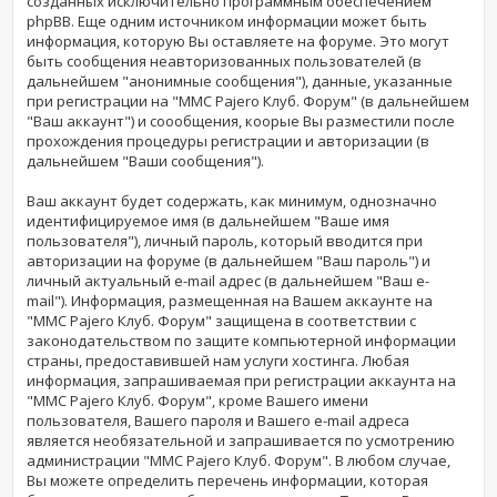
созданных исключительно программным обеспечением
phpBB. Еще одним источником информации может быть
информация, которую Вы оставляете на форуме. Это могут
быть сообщения неавторизованных пользователей (в
дальнейшем "анонимные сообщения"), данные, указанные
при регистрации на "MMC Pajero Клуб. Форум" (в дальнейшем
"Ваш аккаунт") и соообщения, коорые Вы разместили после
прохождения процедуры регистрации и авторизации (в
дальнейшем "Ваши сообщения").
Ваш аккаунт будет содержать, как минимум, однозначно
идентифицируемое имя (в дальнейшем "Ваше имя
пользователя"), личный пароль, который вводится при
авторизации на форуме (в дальнейшем "Ваш пароль") и
личный актуальный e-mail адрес (в дальнейшем "Ваш e-
mail"). Информация, размещенная на Вашем аккаунте на
"MMC Pajero Клуб. Форум" защищена в соответствии с
законодательством по защите компьютерной информации
страны, предоставившей нам услуги хостинга. Любая
информация, запрашиваемая при регистрации аккаунта на
"MMC Pajero Клуб. Форум", кроме Вашего имени
пользователя, Вашего пароля и Вашего e-mail адреса
является необязательной и запрашивается по усмотрению
администрации "MMC Pajero Клуб. Форум". В любом случае,
Вы можете определить перечень информации, которая