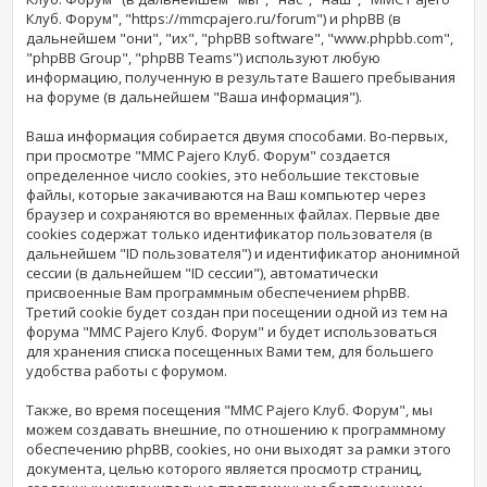
Клуб. Форум", "https://mmcpajero.ru/forum") и phpBB (в
дальнейшем "они", "их", "phpBB software", "www.phpbb.com",
"phpBB Group", "phpBB Teams") используют любую
информацию, полученную в результате Вашего пребывания
на форуме (в дальнейшем "Ваша информация").
Ваша информация собирается двумя способами. Во-первых,
при просмотре "MMC Pajero Клуб. Форум" создается
определенное число cookies, это небольшие текстовые
файлы, которые закачиваются на Ваш компьютер через
браузер и сохраняются во временных файлах. Первые две
cookies содержат только идентификатор пользователя (в
дальнейшем "ID пользователя") и идентификатор анонимной
сессии (в дальнейшем "ID сессии"), автоматически
присвоенные Вам программным обеспечением phpBB.
Третий cookie будет создан при посещении одной из тем на
форума "MMC Pajero Клуб. Форум" и будет использоваться
для хранения списка посещенных Вами тем, для большего
удобства работы с форумом.
Также, во время посещения "MMC Pajero Клуб. Форум", мы
можем создавать внешние, по отношению к программному
обеспечению phpBB, cookies, но они выходят за рамки этого
документа, целью которого является просмотр страниц,