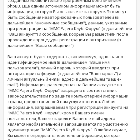
созданных исключительно программным обеспечением
phpBB. Еще одним источником информации может быть
информация, которую Вы оставляете на форуме. Это могут
быть сообщения неавторизованных пользователей (в
дальнейшем "анонимные сообщения"), данные, указанные
при регистрации на "MMC Pajero Клуб. Форум" (в дальнейшем
"Ваш аккаунт") и соообщения, коорые Вы разместили после
прохождения процедуры регистрации и авторизации (в
дальнейшем "Ваши сообщения").
Ваш аккаунт будет содержать, как минимум, однозначно
идентифицируемое имя (в дальнейшем "Ваше имя
пользователя"), личный пароль, который вводится при
авторизации на форуме (в дальнейшем "Ваш пароль") и
личный актуальный e-mail адрес (в дальнейшем "Ваш e-
mail"). Информация, размещенная на Вашем аккаунте на
"MMC Pajero Клуб. Форум" защищена в соответствии с
законодательством по защите компьютерной информации
страны, предоставившей нам услуги хостинга. Любая
информация, запрашиваемая при регистрации аккаунта на
"MMC Pajero Клуб. Форум", кроме Вашего имени
пользователя, Вашего пароля и Вашего e-mail адреса
является необязательной и запрашивается по усмотрению
администрации "MMC Pajero Клуб. Форум". В любом случае,
Вы можете определить перечень информации, которая