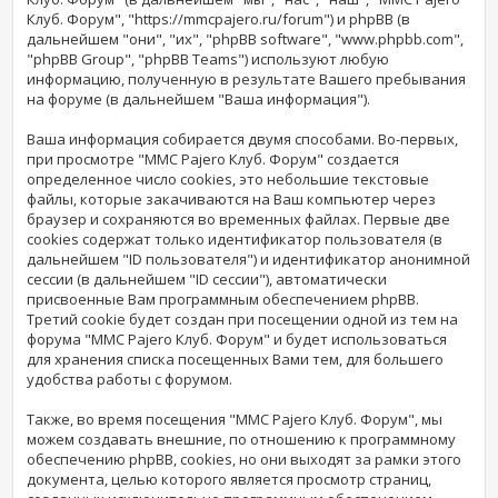
Клуб. Форум", "https://mmcpajero.ru/forum") и phpBB (в
дальнейшем "они", "их", "phpBB software", "www.phpbb.com",
"phpBB Group", "phpBB Teams") используют любую
информацию, полученную в результате Вашего пребывания
на форуме (в дальнейшем "Ваша информация").
Ваша информация собирается двумя способами. Во-первых,
при просмотре "MMC Pajero Клуб. Форум" создается
определенное число cookies, это небольшие текстовые
файлы, которые закачиваются на Ваш компьютер через
браузер и сохраняются во временных файлах. Первые две
cookies содержат только идентификатор пользователя (в
дальнейшем "ID пользователя") и идентификатор анонимной
сессии (в дальнейшем "ID сессии"), автоматически
присвоенные Вам программным обеспечением phpBB.
Третий cookie будет создан при посещении одной из тем на
форума "MMC Pajero Клуб. Форум" и будет использоваться
для хранения списка посещенных Вами тем, для большего
удобства работы с форумом.
Также, во время посещения "MMC Pajero Клуб. Форум", мы
можем создавать внешние, по отношению к программному
обеспечению phpBB, cookies, но они выходят за рамки этого
документа, целью которого является просмотр страниц,