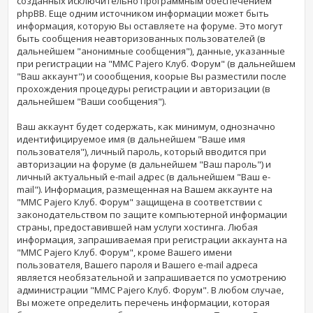
созданных исключительно программным обеспечением
phpBB. Еще одним источником информации может быть
информация, которую Вы оставляете на форуме. Это могут
быть сообщения неавторизованных пользователей (в
дальнейшем "анонимные сообщения"), данные, указанные
при регистрации на "MMC Pajero Клуб. Форум" (в дальнейшем
"Ваш аккаунт") и соообщения, коорые Вы разместили после
прохождения процедуры регистрации и авторизации (в
дальнейшем "Ваши сообщения").
Ваш аккаунт будет содержать, как минимум, однозначно
идентифицируемое имя (в дальнейшем "Ваше имя
пользователя"), личный пароль, который вводится при
авторизации на форуме (в дальнейшем "Ваш пароль") и
личный актуальный e-mail адрес (в дальнейшем "Ваш e-
mail"). Информация, размещенная на Вашем аккаунте на
"MMC Pajero Клуб. Форум" защищена в соответствии с
законодательством по защите компьютерной информации
страны, предоставившей нам услуги хостинга. Любая
информация, запрашиваемая при регистрации аккаунта на
"MMC Pajero Клуб. Форум", кроме Вашего имени
пользователя, Вашего пароля и Вашего e-mail адреса
является необязательной и запрашивается по усмотрению
администрации "MMC Pajero Клуб. Форум". В любом случае,
Вы можете определить перечень информации, которая