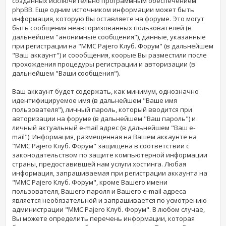
созданных исключительно программным обеспечением
phpBB. Еще одним источником информации может быть
информация, которую Вы оставляете на форуме. Это могут
быть сообщения неавторизованных пользователей (в
дальнейшем "анонимные сообщения"), данные, указанные
при регистрации на "MMC Pajero Клуб. Форум" (в дальнейшем
"Ваш аккаунт") и соообщения, коорые Вы разместили после
прохождения процедуры регистрации и авторизации (в
дальнейшем "Ваши сообщения").
Ваш аккаунт будет содержать, как минимум, однозначно
идентифицируемое имя (в дальнейшем "Ваше имя
пользователя"), личный пароль, который вводится при
авторизации на форуме (в дальнейшем "Ваш пароль") и
личный актуальный e-mail адрес (в дальнейшем "Ваш e-
mail"). Информация, размещенная на Вашем аккаунте на
"MMC Pajero Клуб. Форум" защищена в соответствии с
законодательством по защите компьютерной информации
страны, предоставившей нам услуги хостинга. Любая
информация, запрашиваемая при регистрации аккаунта на
"MMC Pajero Клуб. Форум", кроме Вашего имени
пользователя, Вашего пароля и Вашего e-mail адреса
является необязательной и запрашивается по усмотрению
администрации "MMC Pajero Клуб. Форум". В любом случае,
Вы можете определить перечень информации, которая