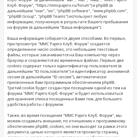
Клуб. Форум", "https://mmcpajero.ru/forum") и phpBB (в
дальнейшем "они", "их", "phpBB software", "www.phpbb.com",
"phpBB Group", "phpBB Teams") используют любую
информацию, полученную в результате Вашего пребывания
на форуме (в дальнейшем "Ваша информация").
Ваша информация собирается двумя способами. Во-первых,
при просмотре "MMC Pajero Клуб. Форум" создается
определенное число cookies, это небольшие текстовые
файлы, которые закачиваются на Ваш компьютер через
браузер и сохраняются во временных файлах. Первые две
cookies содержат только идентификатор пользователя (в
дальнейшем "ID пользователя") и идентификатор анонимной
сессии (в дальнейшем "ID сессии"), автоматически
присвоенные Вам программным обеспечением phpBB.
Третий cookie будет создан при посещении одной из тем на
форума "MMC Pajero Клуб. Форум" и будет использоваться
для хранения списка посещенных Вами тем, для большего
удобства работы с форумом.
Также, во время посещения "MMC Pajero Клуб. Форум", мы
можем создавать внешние, по отношению к программному
обеспечению phpBB, cookies, но они выходят за рамки этого
документа, целью которого является просмотр страниц,