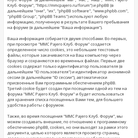
Клуб. Форум", "https://mmcpajero.ru/forum") и phpBB (в
дальнейшем "они", "их", "phpBB software", "www.phpbb.com",
"phpBB Group", "phpBB Teams") используют любую
информацию, полученную в результате Вашего пребывания
на форуме (в дальнейшем "Ваша информация").
Ваша информация собирается двумя способами. Во-первых,
при просмотре "MMC Pajero Клуб. Форум" создается
определенное число cookies, это небольшие текстовые
файлы, которые закачиваются на Ваш компьютер через
браузер и сохраняются во временных файлах. Первые две
cookies содержат только идентификатор пользователя (в
дальнейшем "ID пользователя") и идентификатор анонимной
сессии (в дальнейшем "ID сессии"), автоматически
присвоенные Вам программным обеспечением phpBB.
Третий cookie будет создан при посещении одной из тем на
форума "MMC Pajero Клуб. Форум" и будет использоваться
для хранения списка посещенных Вами тем, для большего
удобства работы с форумом.
Также, во время посещения "MMC Pajero Клуб. Форум", мы
можем создавать внешние, по отношению к программному
обеспечению phpBB, cookies, но они выходят за рамки этого
документа, целью которого является просмотр страниц,