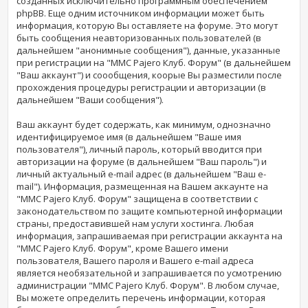
созданных исключительно программным обеспечением
phpBB. Еще одним источником информации может быть
информация, которую Вы оставляете на форуме. Это могут
быть сообщения неавторизованных пользователей (в
дальнейшем "анонимные сообщения"), данные, указанные
при регистрации на "MMC Pajero Клуб. Форум" (в дальнейшем
"Ваш аккаунт") и соообщения, коорые Вы разместили после
прохождения процедуры регистрации и авторизации (в
дальнейшем "Ваши сообщения").
Ваш аккаунт будет содержать, как минимум, однозначно
идентифицируемое имя (в дальнейшем "Ваше имя
пользователя"), личный пароль, который вводится при
авторизации на форуме (в дальнейшем "Ваш пароль") и
личный актуальный e-mail адрес (в дальнейшем "Ваш e-
mail"). Информация, размещенная на Вашем аккаунте на
"MMC Pajero Клуб. Форум" защищена в соответствии с
законодательством по защите компьютерной информации
страны, предоставившей нам услуги хостинга. Любая
информация, запрашиваемая при регистрации аккаунта на
"MMC Pajero Клуб. Форум", кроме Вашего имени
пользователя, Вашего пароля и Вашего e-mail адреса
является необязательной и запрашивается по усмотрению
администрации "MMC Pajero Клуб. Форум". В любом случае,
Вы можете определить перечень информации, которая