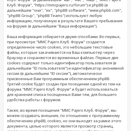
Клуб. Форум", "https://mmcpajero.ru/forum") и phpBB (в
дальнейшем "они", "их", "phpBB software", "www.phpbb.com",
"phpBB Group", "phpBB Teams") используют любую
информацию, полученную в результате Вашего пребывания
на форуме (в дальнейшем "Ваша информация").
Ваша информация собирается двумя способами. Во-первых,
при просмотре "MMC Pajero Клуб. Форум" создается
определенное число cookies, это небольшие текстовые
файлы, которые закачиваются на Ваш компьютер через
браузер и сохраняются во временных файлах. Первые две
cookies содержат только идентификатор пользователя (в
дальнейшем "ID пользователя") и идентификатор анонимной
сессии (в дальнейшем "ID сессии"), автоматически
присвоенные Вам программным обеспечением phpBB.
Третий cookie будет создан при посещении одной из тем на
форума "MMC Pajero Клуб. Форум" и будет использоваться
для хранения списка посещенных Вами тем, для большего
удобства работы с форумом.
Также, во время посещения "MMC Pajero Клуб. Форум", мы
можем создавать внешние, по отношению к программному
обеспечению phpBB, cookies, но они выходят за рамки этого
документа, целью которого является просмотр страниц,