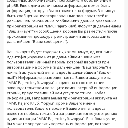
созданных исключительно программным обеспечением
phpBB. Еще одним источником информации может быть
информация, которую Вы оставляете на форуме. Это могут
быть сообщения неавторизованных пользователей (в
дальнейшем "анонимные сообщения"), данные, указанные
при регистрации на "MMC Pajero Клуб. Форум" (в дальнейшем
"Ваш аккаунт") и соообщения, коорые Вы разместили после
прохождения процедуры регистрации и авторизации (в
дальнейшем "Ваши сообщения").
Ваш аккаунт будет содержать, как минимум, однозначно
идентифицируемое имя (в дальнейшем "Ваше имя
пользователя"), личный пароль, который вводится при
авторизации на форуме (в дальнейшем "Ваш пароль") и
личный актуальный e-mail адрес (в дальнейшем "Ваш e-
mail"). Информация, размещенная на Вашем аккаунте на
"MMC Pajero Клуб. Форум" защищена в соответствии с
законодательством по защите компьютерной информации
страны, предоставившей нам услуги хостинга. Любая
информация, запрашиваемая при регистрации аккаунта на
"MMC Pajero Клуб. Форум", кроме Вашего имени
пользователя, Вашего пароля и Вашего e-mail адреса
является необязательной и запрашивается по усмотрению
администрации "MMC Pajero Клуб. Форум". В любом случае,
Вы можете определить перечень информации, которая