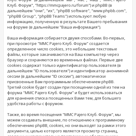
Клуб. Форум", "https://mmcpajero.ru/forum") и phpBB (в
дальнейшем "они", "их", "phpBB software", "www.phpbb.com",
"phpBB Group", "phpBB Teams") используют любую
информацию, полученную в результате Вашего пребывания
на форуме (в дальнейшем "Ваша информация").
Ваша информация собирается двумя способами. Во-первых,
при просмотре "MMC Pajero Клуб. Форум" создается
определенное число cookies, это небольшие текстовые
файлы, которые закачиваются на Ваш компьютер через
браузер и сохраняются во временных файлах. Первые две
cookies содержат только идентификатор пользователя (в
дальнейшем "ID пользователя") и идентификатор анонимной
сессии (в дальнейшем "ID сессии"), автоматически
присвоенные Вам программным обеспечением phpBB.
Третий cookie будет создан при посещении одной из тем на
форума "MMC Pajero Клуб. Форум" и будет использоваться
для хранения списка посещенных Вами тем, для большего
удобства работы с форумом.
Также, во время посещения "MMC Pajero Клуб. Форум", мы
можем создавать внешние, по отношению к программному
обеспечению phpBB, cookies, но они выходят за рамки этого
документа, целью которого является просмотр страниц,