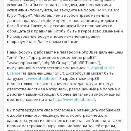
условия. Если Вы не согласны с одним, или несколькими
условиями - пожалуйста, не заходите на форум "MMC Pajero
Клуб. Форум". Мы оставляем за собой право изменить
данные правила в любое время, и постараемся уведомить
Вас об этом. Также, мы рекомендуем Вам периодически
обращаться к правилам, чтобы быть в курсе всех изменений.
Использование форума
после изменения правил
подразумевает Ваше с ними согласие.
Наши форумы работают на платформе phpBB (в дальнейшем
"они", "их", "программное обеспечение phpBB",
"www.phpbb.com", "phpBB Group", "phpBB Teams"),
выпущенной в соответствии с лицензией "
General Public
License
" (в дальнейшем "GPL"). Дистрибутив может быть
загружен с
www.phpbb.com
. Разработчики phpBB
осуществляют только техническю поддержку и не несут
ответственности за материалы, размещенные на форуме и
действия администрации. С более детальной информацией
можно ознакомиться на
http://www.phpbb.com/
.
Вы подтверждаете своё согласие не размещать сообщения
оскорбительного, нецензурного, порнографического
характера, угроз и призывов к национальной розни, а также
прочих материалов, нарушаюших законы Вашей страны,
страны, которая предоставляет услуги хостинга для форума