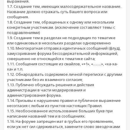
выражения.
1.7. Создание тем, имеющих малосодержательное название.
Название должно отражать суть Вашего вопроса или
сообщения.
1.8. Создание тем, обращенных к одному или нескольким
конкретным участникам. (исключение составляют темы с
поздравлениями)
1.9. Создание тем в разделах не подходящих по тематике
или одинаковых в нескольких разделах одновременно
1.10. Многократная отправка идентичных сообщений (флуд),
замусоривание форума бессодержательной информацией,
совершенно не относящейся к тематике сайта;
1.11. Сообщения состоящие из смайлов, «+1», «……..», «ха-ха-
ха» и т.п.
1.12. Обнародовать содержимое личной переписки с другими
участниками без их взаимного согласия;
1.13. Публично обсуждать решения и действия
администрации в части модерирования и
администрирования форума.
1.14. Призывы к нарушению правил и публичное выражение
несогласия с любым из пунктов настоящих Правил.
1.15. Необоснованное использование больших букв при
написании названий тем и в сообщениях.
1.16. На форуме запрещен мат в грубых его проявлениях,
если уж нет сил сдерживаться, замените слово звездочками