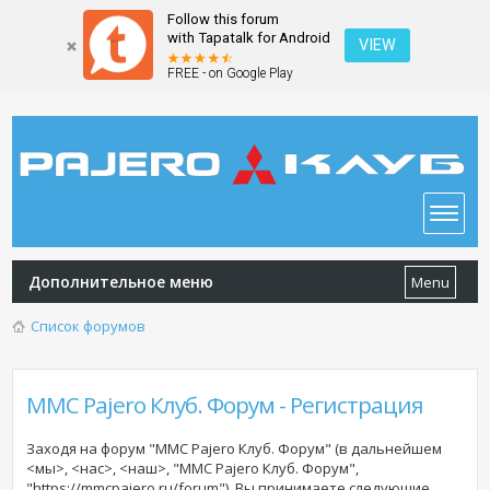
Follow this forum
with Tapatalk for Android
VIEW
FREE - on Google Play
Дополнительное меню
Menu
Список форумов
MMC Pajero Клуб. Форум - Регистрация
Заходя на форум "MMC Pajero Клуб. Форум" (в дальнейшем
<мы>, <нас>, <наш>, "MMC Pajero Клуб. Форум",
"https://mmcpajero.ru/forum"), Вы принимаете следующие