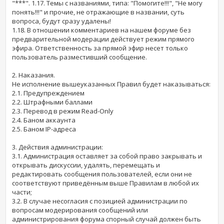
"***". 1.17. Темы с названиями, типа: "Помогите!!!", "Не могу
понять!!!" и прочие, не отражающие в названии, суть
вопроса, будут сразу удалены!
1.18. В отношении комментариев на нашем форуме без
предварительной модерации действует режим прямого
эфира. Ответственность за прямой эфир несет только
пользователь разместивший сообщение.
2. Наказания.
Не исполнение вышеуказанных Правил будет наказываться:
2.1. Предупреждением
2.2. Штрафными баллами
2.3. Перевод в режим Read-Only
2.4. Баном аккаунта
2.5. Баном IP-адреса
3. Действия администрации:
3.1. Администрация оставляет за собой право закрывать и
открывать дискуссии, удалять, перемещать и
редактировать сообщения пользователей, если они не
соответствуют приведённым выше Правилам в любой их
части;
3.2. В случае несогласия с позицией администрации по
вопросам модерирования сообщений или
администрирования форума спорный случай должен быть