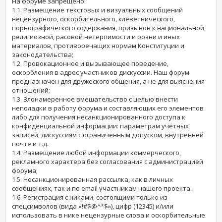
На форуме запрещено:
1.1. Размещение текстовых и визуальных сообщений
нецензурного, оскорбительного, клеветнического,
порнографического содержания, призывов к национальной,
религиозной, расовой нетерпимости и розни и иных
материалов, противоречащих нормам Конституции и
законодательства;
1.2. Провокационное и вызывающее поведение,
оскорбления в адрес участников дискуссии. Наш форум
предназначен для дружеского общения, а не для выяснения
отношений;
1.3. Злонамеренное вмешательство с целью внести
неполадки в работу форума и составляющих его элементов
либо для получения несанкционированного доступа к
конфиденциальной информации: параметрам учётных
записей, дискуссиям с ограниченным допуском, внутренней
почте и т.д.
1.4. Размещение любой информации коммерческого,
рекламного характера без согласования с администрацией
форума;
1.5. Несанкционированная рассылка, как в личных
сообщениях, так и по email участникам нашего проекта.
1.6. Регистрация с никами, состоящими только из
спецсимволов (вида «!#$@^*$»), цифр (12345) и/или
использовать в нике нецензурные слова и оскорбительные