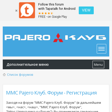
Follow this forum
with Tapatalk for Android
VIEW
FREE - on Google Play
Дополнительное меню
Menu
Список форумов
MMC Pajero Клуб. Форум - Регистрация
Заходя на форум "MMC Pajero Клуб. Форум" (в дальнейшем
<мы>, <нас>, <наш>, "MMC Pajero Клуб. Форум",
"https://mmcpajero.ru/forum"), Вы принимаете следующие