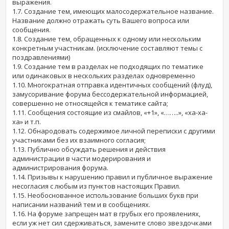
выражения.
1.7. Создание тем, имеющих малосодержательное название.
Название должно отражать суть Вашего вопроса или
сообщения.
1.8. Создание тем, обращенных к одному или нескольким
конкретным участникам. (исключение составляют темы с
поздравлениями)
1.9. Создание тем в разделах не подходящих по тематике
или одинаковых в нескольких разделах одновременно
1.10. Многократная отправка идентичных сообщений (флуд),
замусоривание форума бессодержательной информацией,
совершенно не относящейся к тематике сайта;
1.11. Сообщения состоящие из смайлов, «+1», «……..», «ха-ха-
ха» и т.п.
1.12. Обнародовать содержимое личной переписки с другими
участниками без их взаимного согласия;
1.13. Публично обсуждать решения и действия
администрации в части модерирования и
администрирования форума.
1.14. Призывы к нарушению правил и публичное выражение
несогласия с любым из пунктов настоящих Правил.
1.15. Необоснованное использование больших букв при
написании названий тем и в сообщениях.
1.16. На форуме запрещен мат в грубых его проявлениях,
если уж нет сил сдерживаться, замените слово звездочками