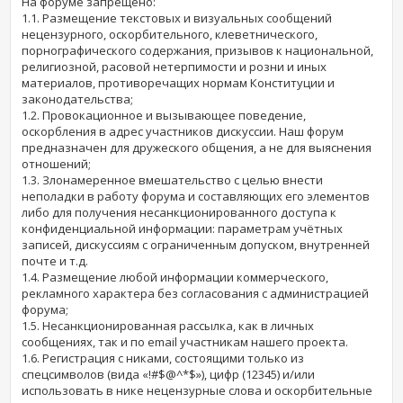
На форуме запрещено:
1.1. Размещение текстовых и визуальных сообщений
нецензурного, оскорбительного, клеветнического,
порнографического содержания, призывов к национальной,
религиозной, расовой нетерпимости и розни и иных
материалов, противоречащих нормам Конституции и
законодательства;
1.2. Провокационное и вызывающее поведение,
оскорбления в адрес участников дискуссии. Наш форум
предназначен для дружеского общения, а не для выяснения
отношений;
1.3. Злонамеренное вмешательство с целью внести
неполадки в работу форума и составляющих его элементов
либо для получения несанкционированного доступа к
конфиденциальной информации: параметрам учётных
записей, дискуссиям с ограниченным допуском, внутренней
почте и т.д.
1.4. Размещение любой информации коммерческого,
рекламного характера без согласования с администрацией
форума;
1.5. Несанкционированная рассылка, как в личных
сообщениях, так и по email участникам нашего проекта.
1.6. Регистрация с никами, состоящими только из
спецсимволов (вида «!#$@^*$»), цифр (12345) и/или
использовать в нике нецензурные слова и оскорбительные