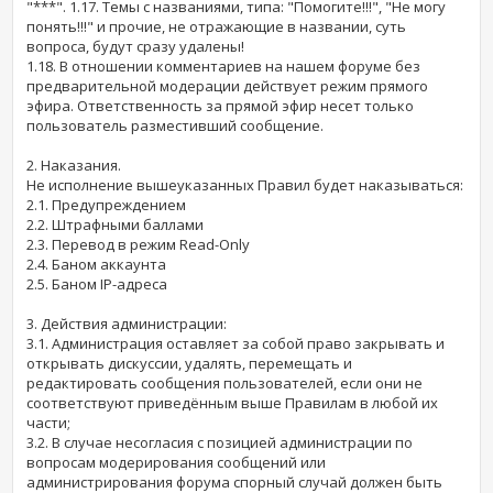
"***". 1.17. Темы с названиями, типа: "Помогите!!!", "Не могу
понять!!!" и прочие, не отражающие в названии, суть
вопроса, будут сразу удалены!
1.18. В отношении комментариев на нашем форуме без
предварительной модерации действует режим прямого
эфира. Ответственность за прямой эфир несет только
пользователь разместивший сообщение.
2. Наказания.
Не исполнение вышеуказанных Правил будет наказываться:
2.1. Предупреждением
2.2. Штрафными баллами
2.3. Перевод в режим Read-Only
2.4. Баном аккаунта
2.5. Баном IP-адреса
3. Действия администрации:
3.1. Администрация оставляет за собой право закрывать и
открывать дискуссии, удалять, перемещать и
редактировать сообщения пользователей, если они не
соответствуют приведённым выше Правилам в любой их
части;
3.2. В случае несогласия с позицией администрации по
вопросам модерирования сообщений или
администрирования форума спорный случай должен быть