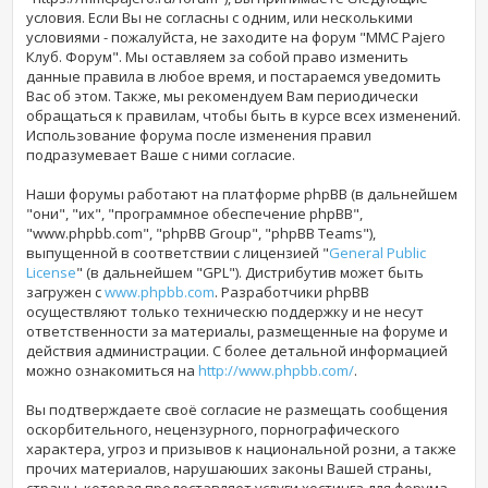
условия. Если Вы не согласны с одним, или несколькими
условиями - пожалуйста, не заходите на форум "MMC Pajero
Клуб. Форум". Мы оставляем за собой право изменить
данные правила в любое время, и постараемся уведомить
Вас об этом. Также, мы рекомендуем Вам периодически
обращаться к правилам, чтобы быть в курсе всех изменений.
Использование форума
после изменения правил
подразумевает Ваше с ними согласие.
Наши форумы работают на платформе phpBB (в дальнейшем
"они", "их", "программное обеспечение phpBB",
"www.phpbb.com", "phpBB Group", "phpBB Teams"),
выпущенной в соответствии с лицензией "
General Public
License
" (в дальнейшем "GPL"). Дистрибутив может быть
загружен с
www.phpbb.com
. Разработчики phpBB
осуществляют только техническю поддержку и не несут
ответственности за материалы, размещенные на форуме и
действия администрации. С более детальной информацией
можно ознакомиться на
http://www.phpbb.com/
.
Вы подтверждаете своё согласие не размещать сообщения
оскорбительного, нецензурного, порнографического
характера, угроз и призывов к национальной розни, а также
прочих материалов, нарушаюших законы Вашей страны,
страны, которая предоставляет услуги хостинга для форума